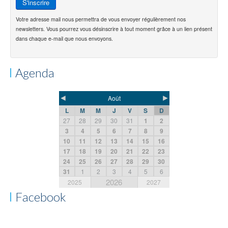
Votre adresse mail nous permettra de vous envoyer régulièrement nos
newsletters. Vous pourrez vous désinscrire à tout moment grâce à un lien présent
dans chaque e-mail que nous envoyons.
Agenda
◄
►
Août
L
M
M
J
V
S
D
27
28
29
30
31
1
2
3
4
5
6
7
8
9
10
11
12
13
14
15
16
17
18
19
20
21
22
23
24
25
26
27
28
29
30
31
1
2
3
4
5
6
2026
2025
2027
Facebook