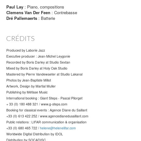
Paul Lay
: Piano, compositions
Clemens Van Der Feen
: Contrebasse
Dré Pallemaerts
: Batterie
CRÉDITS
Produced by Laborie Jazz
Executive producer : Jean-Michel Leygonie
Recorded by Boris Darley at Studio Sextan
Mixed by Boris Darley at Holy Oak Studio
Mastered by Pierre Vandewaeter at Studio Lakanal
Photos by Jean-Baptiste Millot
Artwork, Design by Martial Muller
Publishing by Métisse Music
Internationsl booking : Giant Steps - Pascal Pilorget
+ 33 (0) 180 488 321 / www.g-steps.com
Booking for classical events : Agence Diane du Saillant
+33 (0) 613 422 252 / www.agencedianedusaillant.com
Public relations : LIFAR communication & organisation
+33 (0) 680 465 722 /
helene@helenelifar.com
Worldwide Digital Distribution by IDOL
Distribution by SOCADISC