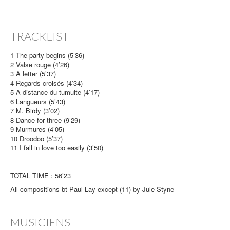
TRACKLIST
1 The party begins (5’36)
2 Valse rouge (4’26)
3 A letter (5’37)
4 Regards croisés (4’34)
5 À distance du tumulte (4’17)
6 Langueurs (5’43)
7 M. Birdy (3’02)
8 Dance for three (9’29)
9 Murmures (4’05)
10 Droodoo (5’37)
11 I fall in love too easily (3’50)
TOTAL TIME : 56’23
All compositions bt Paul Lay except (11) by Jule Styne
MUSICIENS