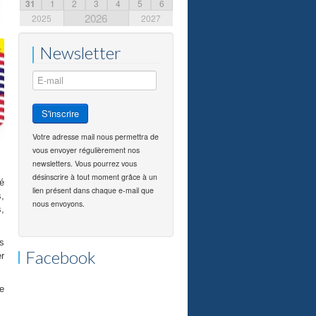
31
1
2
3
4
5
6
2026
2025
2027
Newsletter
Votre adresse mail nous permettra de
vous envoyer régulièrement nos
newsletters. Vous pourrez vous
désinscrire à tout moment grâce à un
é
lien présent dans chaque e-mail que
s,
nous envoyons.
s,
s
Facebook
er
se