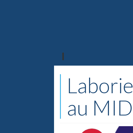
Laborie
au MID