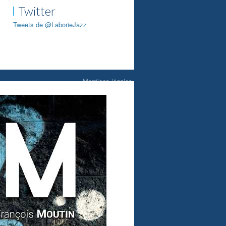
Twitter
Tweets de @LaborieJazz
Mentions légales