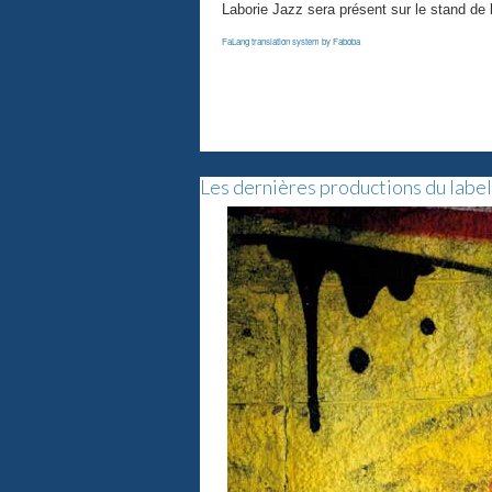
Laborie Jazz sera présent sur le stand de 
FaLang translation system by Faboba
Les dernières productions du label