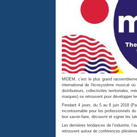
MIDEM, c’est le plus grand rassemblemen
international de l'écosystème musical où t
distributeurs, collectivités territoriales,
marques) se retrouvent pour développer leu
Pendant 4 jours, du 5 au 8 juin 2018 (P
incontournable pour les professionnels du 
leur savoir-faire, découvrir et signer les t
Les dernières tendances de l’industrie, l
retrouvent autour de conférences plénière