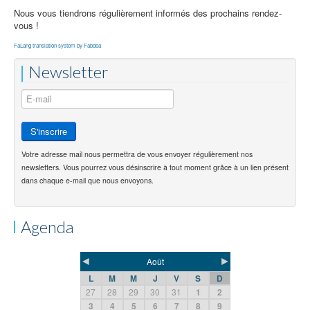
Nous vous tiendrons régulièrement informés des prochains rendez-
vous !
FaLang translation system by Faboba
Newsletter
Votre adresse mail nous permettra de vous envoyer régulièrement nos
newsletters. Vous pourrez vous désinscrire à tout moment grâce à un lien présent
dans chaque e-mail que nous envoyons.
Agenda
◄
►
Août
L
M
M
J
V
S
D
27
28
29
30
31
1
2
3
4
5
6
7
8
9