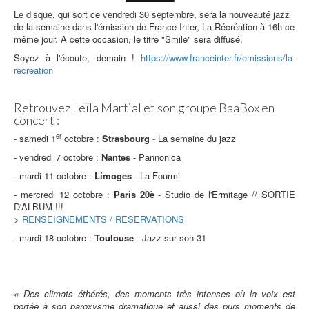
Le disque, qui sort ce vendredi 30 septembre, sera la nouveauté jazz
de la semaine dans l'émission de France Inter, La Récréation à 16h ce
même jour. A cette occasion, le titre "Smile" sera diffusé.
Soyez à l'écoute, demain !
https://www.franceinter.fr/emissions/la-
recreation
Retrouvez Leïla Martial et son groupe BaaBox en
concert :
er
- samedi 1
octobre :
Strasbourg
- La semaine du jazz
- vendredi 7 octobre :
Nantes
- Pannonica
- mardi 11 octobre :
Limoges
- La Fourmi
- mercredi 12 octobre :
Paris 20è
- Studio de l'Ermitage // SORTIE
D'ALBUM !!!
>
RENSEIGNEMENTS / RESERVATIONS
- mardi 18 octobre :
Toulouse
- Jazz sur son 31
« Des climats éthérés, des moments très intenses où la voix est
portée à son paroxysme dramatique et aussi des purs moments de